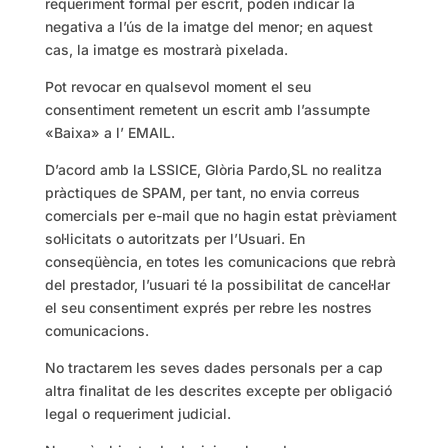
requeriment formal per escrit, poden indicar la
negativa a l’ús de la imatge del menor; en aquest
cas, la imatge es mostrarà pixelada.
Pot revocar en qualsevol moment el seu
consentiment remetent un escrit amb l’assumpte
«Baixa» a l’ EMAIL.
D’acord amb la LSSICE, Glòria Pardo,SL no realitza
pràctiques de SPAM, per tant, no envia correus
comercials per e-mail que no hagin estat prèviament
sol·licitats o autoritzats per l’Usuari. En
conseqüència, en totes les comunicacions que rebrà
del prestador, l’usuari té la possibilitat de cancel·lar
el seu consentiment exprés per rebre les nostres
comunicacions.
No tractarem les seves dades personals per a cap
altra finalitat de les descrites excepte per obligació
legal o requeriment judicial.