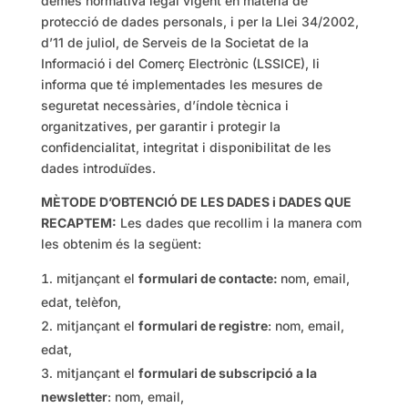
demés normativa legal vigent en matèria de
protecció de dades personals, i per la Llei 34/2002,
d’11 de juliol, de Serveis de la Societat de la
Informació i del Comerç Electrònic (LSSICE), li
informa que té implementades les mesures de
seguretat necessàries, d’índole tècnica i
organitzatives, per garantir i protegir la
confidencialitat, integritat i disponibilitat de les
dades introduïdes.
MÈTODE D’OBTENCIÓ DE LES DADES i DADES QUE
RECAPTEM:
Les dades que recollim i la manera com
les obtenim és la següent:
mitjançant el
formulari de contacte:
nom, email,
edat, telèfon,
mitjançant el
formulari de registre
: nom, email,
edat,
mitjançant el
formulari de subscripció a la
newsletter
: nom, email,