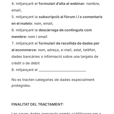
mitjançant el
formulari d’alta al webinar
: nombre,
email,
mitjançant la
subscripció al fòrum i / o comentaris
en el mateix
: nom, email,
mitjançant la
descàrrega de continguts com
membre
: nom i email
mitjançant el
formulari de recollida de dades per
al ecommerce
: nom, adreça, e-mail, edat, telèfon,
dades bancàries o informació sobre una targeta de
crèdit o de dèbit
mitjançant el _______________________________
No es tracten categories de dades especialment
protegides.
FINALITAT DEL TRACTAMENT:
Les seves dades personals només s’utilitzaran per a