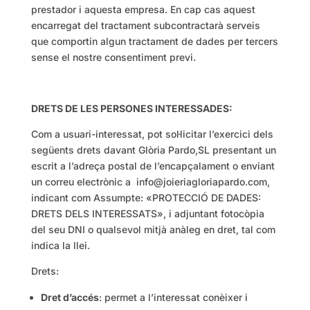
prestador i aquesta empresa. En cap cas aquest
encarregat del tractament subcontractarà serveis
que comportin algun tractament de dades per tercers
sense el nostre consentiment previ.
DRETS DE LES PERSONES INTERESSADES:
Com a usuari-interessat, pot sol·licitar l’exercici dels
següents drets davant Glòria Pardo,SL presentant un
escrit a l’adreça postal de l’encapçalament o enviant
un correu electrònic a info@joieriagloriapardo.com,
indicant com Assumpte: «PROTECCIÓ DE DADES:
DRETS DELS INTERESSATS», i adjuntant fotocòpia
del seu DNI o qualsevol mitjà anàleg en dret, tal com
indica la llei.
Drets:
Dret d’accés
: permet a l’interessat conèixer i