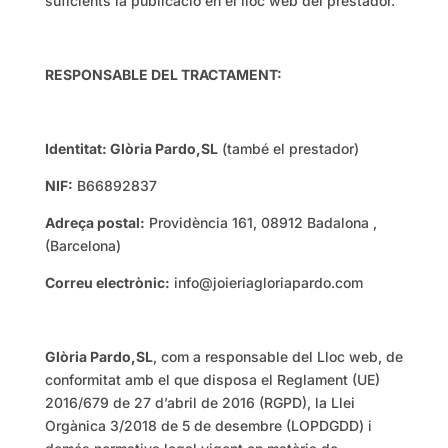
suficients la publicació en el lloc web del prestador.
RESPONSABLE DEL TRACTAMENT:
Identitat: Glòria Pardo,SL
(també el prestador)
NIF:
B66892837
Adreça postal:
Providència 161, 08912 Badalona ,
(Barcelona)
Correu electrònic:
info@joieriagloriapardo.com
Glòria Pardo,SL
, com a responsable del Lloc web, de
conformitat amb el que disposa el Reglament (UE)
2016/679 de 27 d’abril de 2016 (RGPD), la Llei
Orgànica 3/2018 de 5 de desembre (LOPDGDD) i